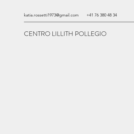
katia.rossetti1973@gmail.com
+41 76 380 48 34
CENTRO LILLITH POLLEGIO