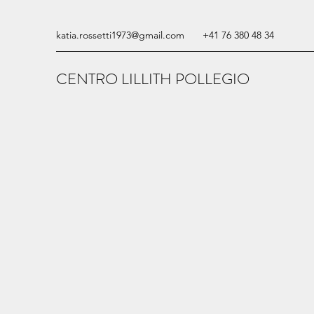
katia.rossetti1973@gmail.com
+41 76 380 48 34
CENTRO LILLITH POLLEGIO