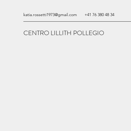
katia.rossetti1973@gmail.com
+41 76 380 48 34
CENTRO LILLITH POLLEGIO