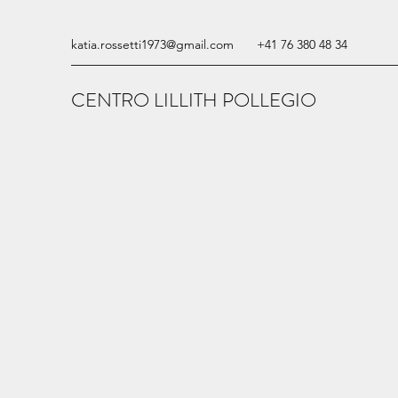
katia.rossetti1973@gmail.com
+41 76 380 48 34
CENTRO LILLITH POLLEGIO