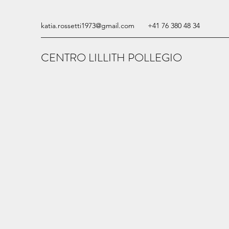
katia.rossetti1973@gmail.com
+41 76 380 48 34
CENTRO LILLITH POLLEGIO