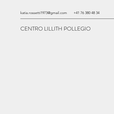
katia.rossetti1973@gmail.com
+41 76 380 48 34
CENTRO LILLITH POLLEGIO