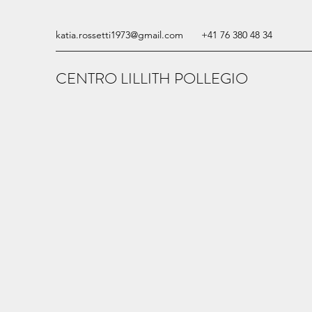
katia.rossetti1973@gmail.com
+41 76 380 48 34
CENTRO LILLITH POLLEGIO