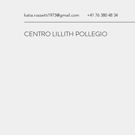
katia.rossetti1973@gmail.com
+41 76 380 48 34
CENTRO LILLITH POLLEGIO