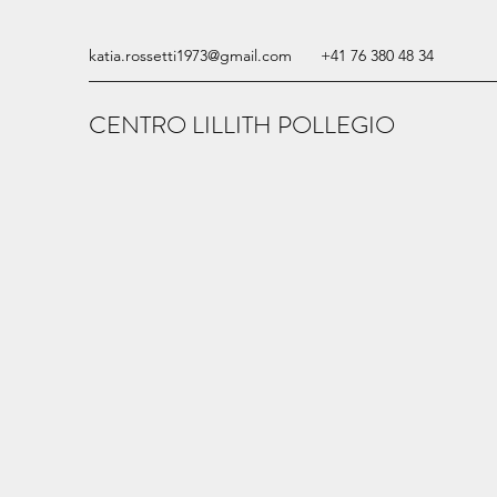
katia.rossetti1973@gmail.com
+41 76 380 48 34
CENTRO LILLITH POLLEGIO