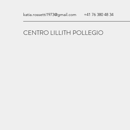
katia.rossetti1973@gmail.com
+41 76 380 48 34
CENTRO LILLITH POLLEGIO