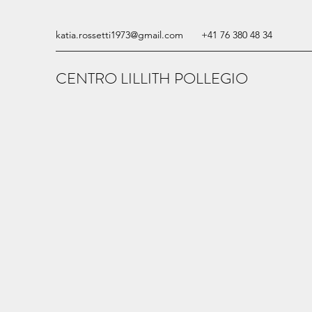
katia.rossetti1973@gmail.com
+41 76 380 48 34
CENTRO LILLITH POLLEGIO