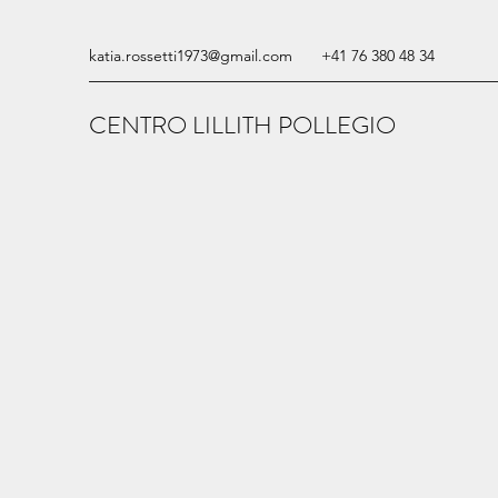
katia.rossetti1973@gmail.com
+41 76 380 48 34
CENTRO LILLITH POLLEGIO