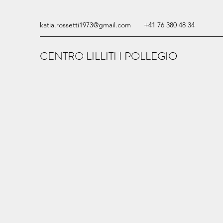
katia.rossetti1973@gmail.com
+41 76 380 48 34
CENTRO LILLITH POLLEGIO