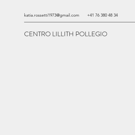
katia.rossetti1973@gmail.com
+41 76 380 48 34
CENTRO LILLITH POLLEGIO