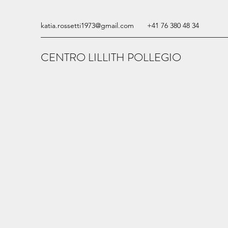
katia.rossetti1973@gmail.com
+41 76 380 48 34
CENTRO LILLITH POLLEGIO