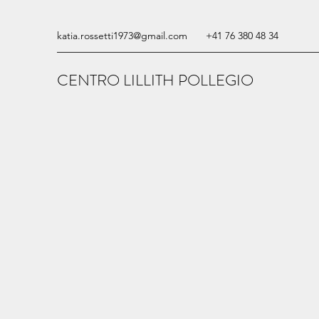
katia.rossetti1973@gmail.com
+41 76 380 48 34
CENTRO LILLITH POLLEGIO