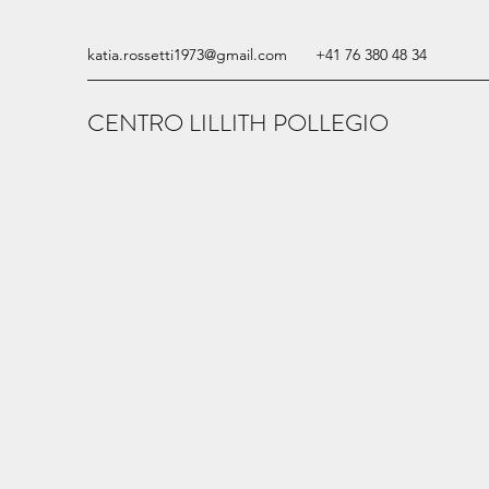
katia.rossetti1973@gmail.com
+41 76 380 48 34
CENTRO LILLITH POLLEGIO