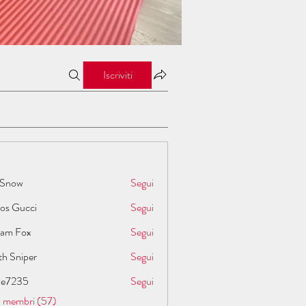
Iscriviti
 Snow
Segui
los Gucci
Segui
liam Fox
Segui
th Sniper
Segui
ive7235
Segui
35
 i membri (57)