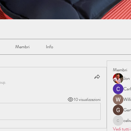
Membri
Info
Membri
Jon
oup.
Car
Wil
10 visualizzazioni
Ger
cel
celive72
Vedi tutti