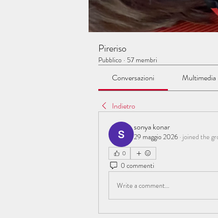
Pireriso
Pubblico
·
57 membri
Conversazioni
Multimedia
Indietro
sonya konar
29 maggio 2026
·
joined the gr
0
0 commenti
Write a comment...