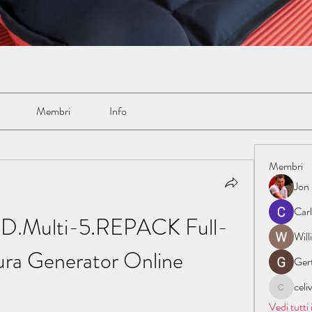
Membri
Info
Membri
Jon
Car
ID.Multi-5.REPACK Full-
Wil
tura Generator Online
Ger
cel
celive72
Vedi tutti