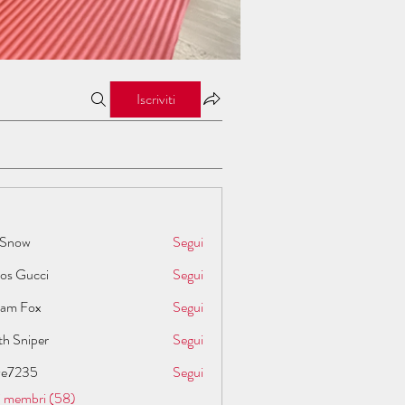
Iscriviti
 Snow
Segui
los Gucci
Segui
liam Fox
Segui
th Sniper
Segui
ive7235
Segui
35
 i membri (58)