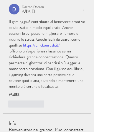
Daeron Daeron
3月20日
Il gaming può contribuire al benessere emotivo 
se utilizzato in modo equilibrato. Anche 
sessioni brevi possono migliorare l’umore e 
ridurre lo stress. Giochi facili da usare, come 
quelli su 
https://chickenrush.it/
 offrono un’esperienza rilassante senza 
richiedere grande concentrazione. Questo 
permette ai giocatori di sentirsi più leggeri e 
meno sotto pressione. Con il giusto equilibrio, 
il gaming diventa una parte positiva della 
routine quotidiana, aiutando a mantenere una 
mente più serena e focalizzata.
已編輯
按讚
回覆
Info
Benvenuto/a nel gruppo! Puoi connetterti