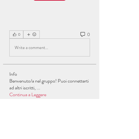
0
0
Write a comment...
Info
Benvenuto/a nel gruppo! Puoi connetterti
ad altri iscritti,
...
Continua a Leggere
Membri
Jon Snow
Segui
Carlos Gucci
Segui