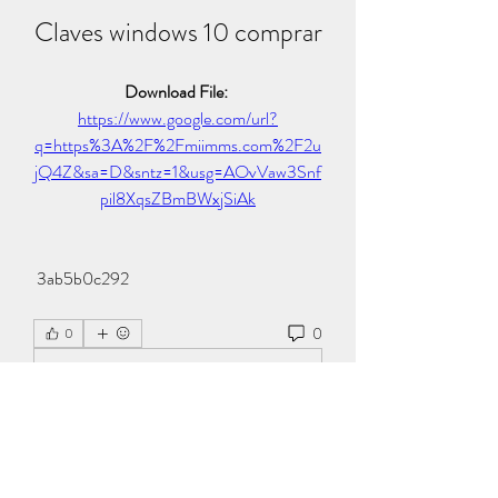
Claves windows 10 comprar
Download File: 
https://www.google.com/url?
q=https%3A%2F%2Fmiimms.com%2F2u
jQ4Z&sa=D&sntz=1&usg=AOvVaw3Snf
pil8XqsZBmBWxjSiAk
 3ab5b0c292
0
0
Write a comment...
Info