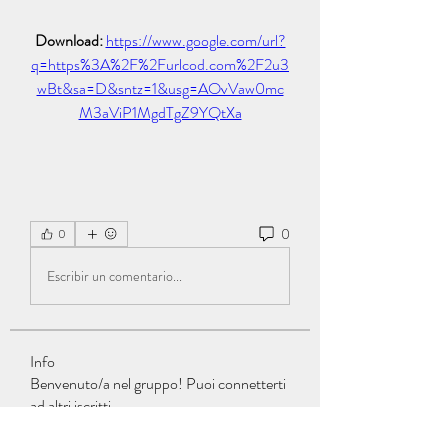
Download: 
https://www.google.com/url?
q=https%3A%2F%2Furlcod.com%2F2u3
wBt&sa=D&sntz=1&usg=AOvVaw0mc
M3aViP1MgdTgZ9YQtXa
0
0
Escribir un comentario...
Info
Benvenuto/a nel gruppo! Puoi connetterti
ad altri iscritti,
...
Continua a Leggere