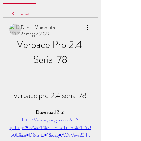
Indietro
Daniel Mammoth
27 maggio 2023
Verbace Pro 2.4 
Serial 78
verbace pro 2.4 serial 78
Download Zip: 
https://www.google.com/url?
q=https%3A%2F%2Ftinourl.com%2F2tU
b0L&sa=D&sntz=1&usg=AOvVaw22rhv