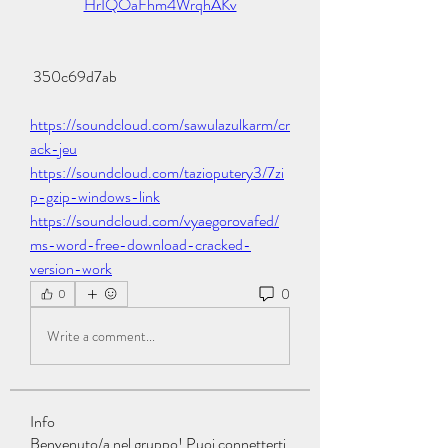
HrIQOaFhm4WrqhAKv
 350c69d7ab
https://soundcloud.com/sawulazulkarm/cr
ack-jeu
https://soundcloud.com/tazioputery3/7zi
p-gzip-windows-link
https://soundcloud.com/vyaegorovafed/
ms-word-free-download-cracked-
version-work
0
0
Write a comment...
Info
Benvenuto/a nel gruppo! Puoi connetterti