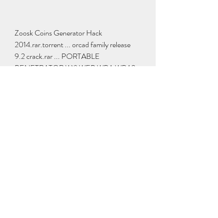
Zoosk Coins Generator Hack 
2014.rar.torrent ... orcad family release 
9.2 crack.rar ... PORTABLE 
PENETRATOR Wifi WEP WPA WPA2 
WPS Cracker.12Â ... 
0
0
撰寫留言......
Info
Benvenuto/a nel gruppo! Puoi connetterti
ad altri iscritti,
...
Continua a Leggere