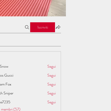
Iscriviti
 Snow
Segui
los Gucci
Segui
liam Fox
Segui
th Sniper
Segui
ive7235
Segui
35
 i membri (57)