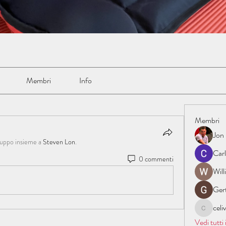
Membri
Info
Membri
Jon
gruppo insieme a
Steven Lon
.
Car
0 commenti
Wil
Ger
cel
celive72
Vedi tutti