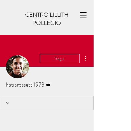
CENTRO LILLITH
POLLEGIO
Altre azioni
Segui
Amministratore
katiarossetti1973