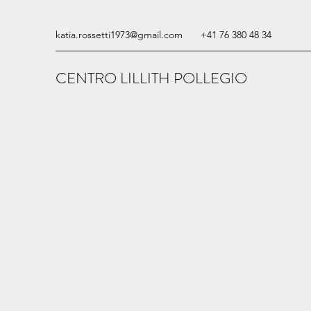
katia.rossetti1973@gmail.com
+41 76 380 48 34
CENTRO LILLITH POLLEGIO