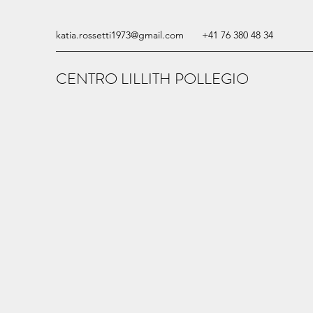
katia.rossetti1973@gmail.com
+41 76 380 48 34
CENTRO LILLITH POLLEGIO