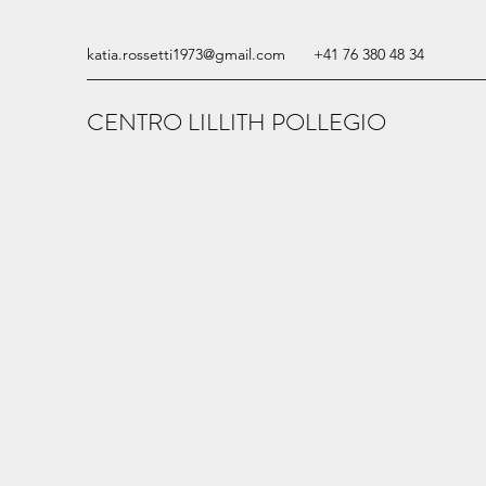
katia.rossetti1973@gmail.com
+41 76 380 48 34
CENTRO LILLITH POLLEGIO