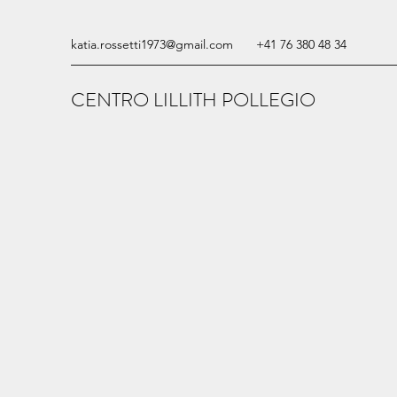
katia.rossetti1973@gmail.com
+41 76 380 48 34
CENTRO LILLITH POLLEGIO