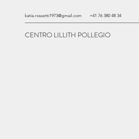
katia.rossetti1973@gmail.com
+41 76 380 48 34
CENTRO LILLITH POLLEGIO