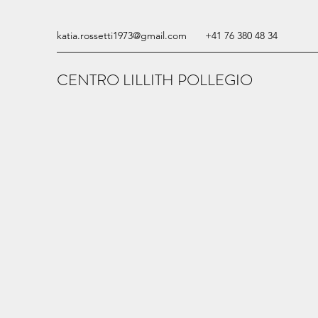
katia.rossetti1973@gmail.com
+41 76 380 48 34
CENTRO LILLITH POLLEGIO