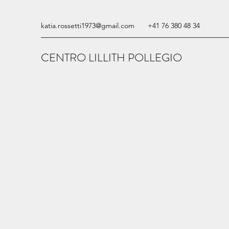
katia.rossetti1973@gmail.com
+41 76 380 48 34
CENTRO LILLITH POLLEGIO