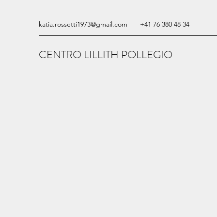
katia.rossetti1973@gmail.com
+41 76 380 48 34
CENTRO LILLITH POLLEGIO