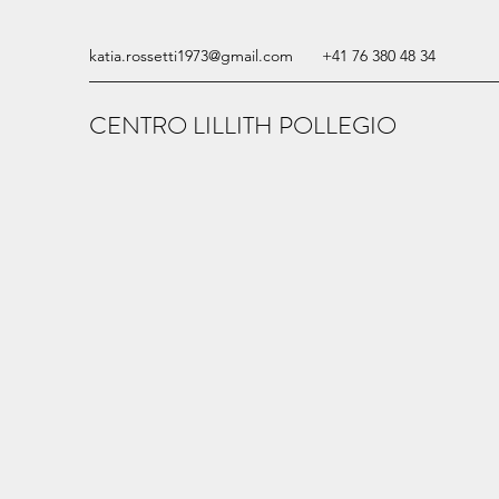
katia.rossetti1973@gmail.com
+41 76 380 48 34
CENTRO LILLITH POLLEGIO