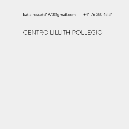
katia.rossetti1973@gmail.com
+41 76 380 48 34
CENTRO LILLITH POLLEGIO