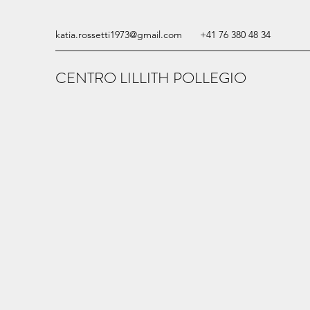
katia.rossetti1973@gmail.com
+41 76 380 48 34
CENTRO LILLITH POLLEGIO