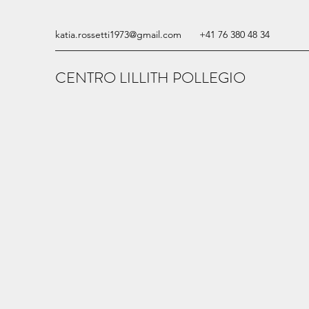
katia.rossetti1973@gmail.com
+41 76 380 48 34
CENTRO LILLITH POLLEGIO