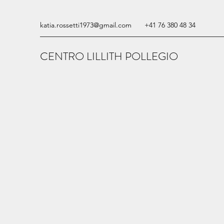
katia.rossetti1973@gmail.com
+41 76 380 48 34
CENTRO LILLITH POLLEGIO