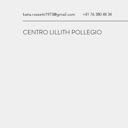
katia.rossetti1973@gmail.com
+41 76 380 48 34
CENTRO LILLITH POLLEGIO