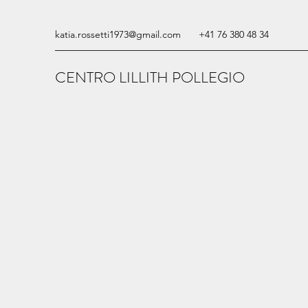
katia.rossetti1973@gmail.com
+41 76 380 48 34
CENTRO LILLITH POLLEGIO