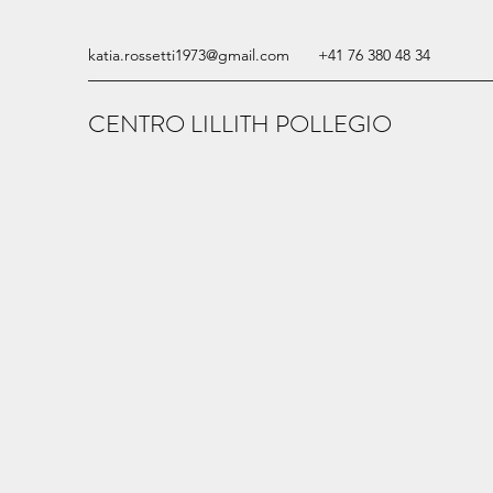
katia.rossetti1973@gmail.com
+41 76 380 48 34
CENTRO LILLITH POLLEGIO