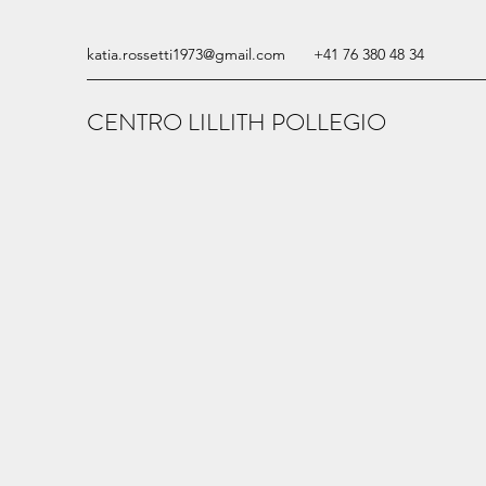
katia.rossetti1973@gmail.com
+41 76 380 48 34
CENTRO LILLITH POLLEGIO