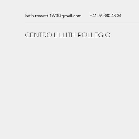
katia.rossetti1973@gmail.com
+41 76 380 48 34
CENTRO LILLITH POLLEGIO