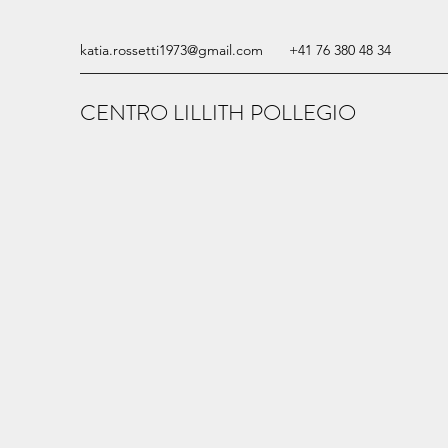
katia.rossetti1973@gmail.com
+41 76 380 48 34
CENTRO LILLITH POLLEGIO