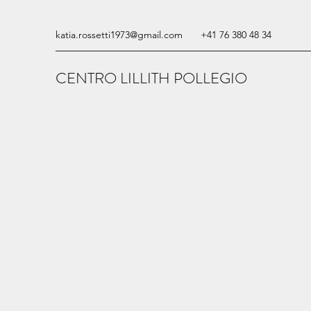
katia.rossetti1973@gmail.com
+41 76 380 48 34
CENTRO LILLITH POLLEGIO