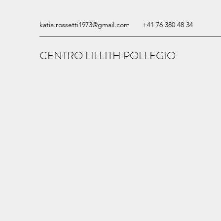
katia.rossetti1973@gmail.com
+41 76 380 48 34
CENTRO LILLITH POLLEGIO